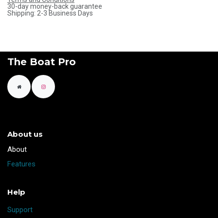
30-day money-back guarantee
Shipping: 2-3 Business Days
The Boat Pro
About us
​About
Features
Help
Support