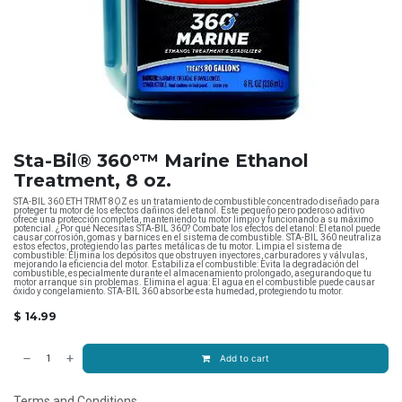
Sta-Bil® 360°™ Marine Ethanol
Treatment, 8 oz.
STA-BIL 360 ETH TRMT 8OZ es un tratamiento de combustible concentrado diseñado para
proteger tu motor de los efectos dañinos del etanol. Este pequeño pero poderoso aditivo
ofrece una protección completa, manteniendo tu motor limpio y funcionando a su máximo
potencial. ¿Por qué Necesitas STA-BIL 360? Combate los efectos del etanol: El etanol puede
causar corrosión, gomas y barnices en el sistema de combustible. STA-BIL 360 neutraliza
estos efectos, protegiendo las partes metálicas de tu motor. Limpia el sistema de
combustible: Elimina los depósitos que obstruyen inyectores, carburadores y válvulas,
mejorando la eficiencia del motor. Estabiliza el combustible: Evita la degradación del
combustible, especialmente durante el almacenamiento prolongado, asegurando que tu
motor arranque sin problemas. Elimina el agua: El agua en el combustible puede causar
óxido y congelamiento. STA-BIL 360 absorbe esta humedad, protegiendo tu motor.
$
14.99
Add to cart
Terms and Conditions